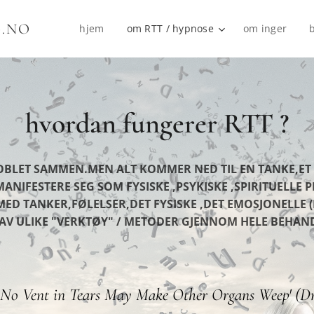
.NO
hjem
om RTT / hypnose
om inger
hvordan fungerer RTT ?
KOBLET SAMMEN.MEN ALT KOMMER NED TIL EN TANKE,E
NIFESTERE SEG SOM FYSISKE ,PSYKISKE ,SPIRITUELLE
MED TANKER,FØLELSER,DET FYSISKE ,DET EMOSJONELLE (
P AV ULIKE "VERKTØY" / METODER GJENNOM HELE BEHA
No Vent in Tears May Make Other Organs Weep' (Dr