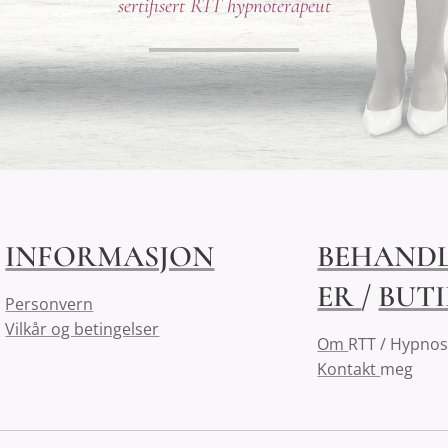
sertifisert RTT hypnoterapeut
INFORMASJON
BEHAND
ER
/
BUT
Personvern
Vilkår og betingelser
Om
RTT / Hypno
Kontakt
meg