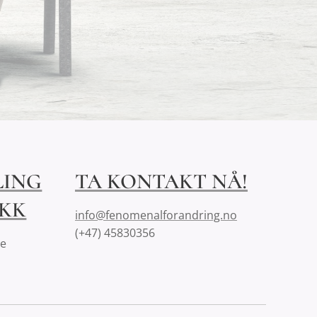
LING
TA KONTAKT NÅ!
IKK
info@fenomenalforandring.no
(+47) 45830356
se