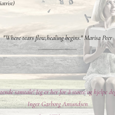
atrist)
"Where tears flow,healing begins." Marisa Peer
tende samtale! Jeg er her for å støtte og hjelpe d
Inger Garborg Amundsen