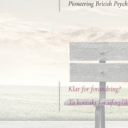
Pioneering British Psychi
Klar for forandring?
Ta kontakt for uforplik